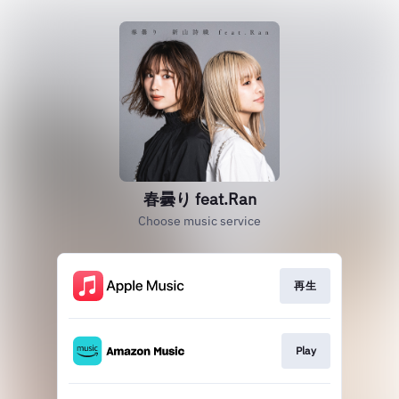
春曇り feat.Ran
Choose music service
再生
Play